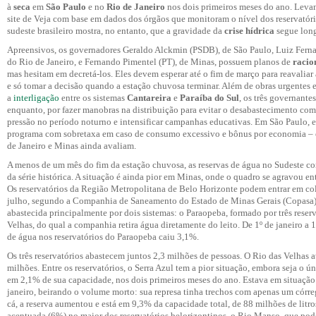
à
seca
em
São Paulo
e no
Rio de Janeiro
nos dois primeiros meses do ano. Leva
site de Veja com base em dados dos órgãos que monitoram o nível dos reservatóri
sudeste brasileiro mostra, no entanto, que a gravidade da
crise hídrica
segue long
Apreensivos, os governadores Geraldo Alckmin (PSDB), de São Paulo, Luiz Fer
do Rio de Janeiro, e Fernando Pimentel (PT), de Minas, possuem planos de
racio
mas hesitam em decretá-los. Eles devem esperar até o fim de março para reavaliar 
e só tomar a decisão quando a estação chuvosa terminar. Além de obras urgentes
a
interligação
entre os sistemas
Cantareira
e
Paraíba do Sul
, os três governante
enquanto, por fazer manobras na distribuição para evitar o desabastecimento comp
pressão no período noturno e intensificar campanhas educativas. Em São Paulo, 
programa com sobretaxa em caso de consumo excessivo e bônus por economia – 
de Janeiro e Minas ainda avaliam.
A menos de um mês do fim da estação chuvosa, as reservas de água no Sudeste c
da série histórica. A situação é ainda pior em Minas, onde o quadro se agravou entr
Os reservatórios da Região Metropolitana de Belo Horizonte podem entrar em c
julho, segundo a Companhia de Saneamento do Estado de Minas Gerais (Copasa)
abastecida principalmente por dois sistemas: o Paraopeba, formado por três reserv
Velhas, do qual a companhia retira água diretamente do leito. De 1º de janeiro a 
de água nos reservatórios do Paraopeba caiu 3,1%.
Os três reservatórios abastecem juntos 2,3 milhões de pessoas. O Rio das Velhas a
milhões. Entre os reservatórios, o Serra Azul tem a pior situação, embora seja o ú
em 2,1% de sua capacidade, nos dois primeiros meses do ano. Estava em situação
janeiro, beirando o volume morto: sua represa tinha trechos com apenas um córreg
cá, a reserva aumentou e está em 9,3% da capacidade total, de 88 milhões de litro
acentuada (6%) no maior dos reservatórios belorizontinos, o Rio Manso, que pod