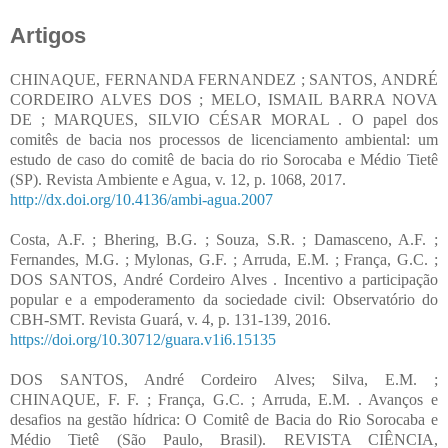
Artigos
CHINAQUE, FERNANDA FERNANDEZ ; SANTOS, ANDRÉ
CORDEIRO ALVES DOS ; MELO, ISMAIL BARRA NOVA
DE ; MARQUES, SILVIO CÉSAR MORAL . O papel dos
comitês de bacia nos processos de licenciamento ambiental: um
estudo de caso do comitê de bacia do rio Sorocaba e Médio Tietê
(SP). Revista Ambiente e Agua, v. 12, p. 1068, 2017.
http://dx.doi.org/10.4136/ambi-agua.2007
Costa, A.F. ; Bhering, B.G. ; Souza, S.R. ; Damasceno, A.F. ;
Fernandes, M.G. ; Mylonas, G.F. ; Arruda, E.M. ; França, G.C. ;
DOS SANTOS, André Cordeiro Alves . Incentivo a participação
popular e a empoderamento da sociedade civil: Observatório do
CBH-SMT. Revista Guará, v. 4, p. 131-139, 2016.
https://doi.org/10.30712/guara.v1i6.15135
DOS SANTOS, André Cordeiro Alves; Silva, E.M. ;
CHINAQUE, F. F. ; França, G.C. ; Arruda, E.M. . Avanços e
desafios na gestão hídrica: O Comitê de Bacia do Rio Sorocaba e
Médio Tietê (São Paulo, Brasil). REVISTA CIÊNCIA,