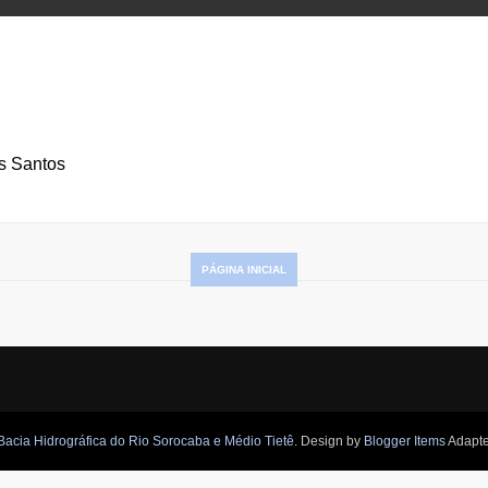
os Santos
PÁGINA INICIAL
Bacia Hidrográfica do Rio Sorocaba e Médio Tietê
. Design by
Blogger Items
Adapt