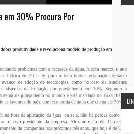
ta em 30% Procura Por
, dobra produtividade e revoluciona modelo de produção em
frentando problemas com a escassez da água. A seca marcou o ano
rise hídrica em 2015. Se por um lado houve reclamação de baixa
e avanço de adoção de tecnologias, como no caso da israelense
os sistemas de irrigação por gotejamento em 30%. Segundo a
 sistema de gotejamento no mundo e está instalada no Brasil há 20
LI
do as lavouras do país, com economia de água que chega até 70%.
5% na hora da aplicação da água, ou seja, não há perdas como em
lara o novo presidente da empresa, Alexandre Gobbi. O recém-
uramento da companhia nos próximos três anos, que hoje é de US$