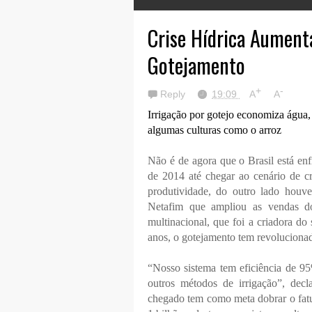
Crise Hídrica Aumen
Gotejamento
+
-
Reply
19:09
A
A
Irrigação por gotejo economiza água
algumas culturas como o arroz
Não é de agora que o Brasil está en
de 2014 até chegar ao cenário de c
produtividade, do outro lado houv
Netafim que ampliou as vendas d
multinacional, que foi a criadora do
anos, o gotejamento tem revoluciona
“Nosso sistema tem eficiência de 9
outros métodos de irrigação”, dec
chegado tem como meta dobrar o fat