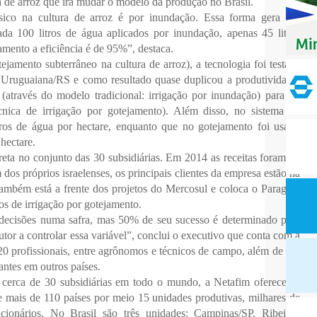
ra de arroz que irá mudar o modelo da produção no Brasil.
ssico na cultura de arroz é por inundação. Essa forma gera um
a 100 litros de água aplicados por inundação, apenas 45 litros
mento a eficiência é de 95%”, destaca.
ejamento subterrâneo na cultura de arroz), a tecnologia foi testada
e Uruguaiana/RS e como resultado quase duplicou a produtividade,
 (através do modelo tradicional: irrigação por inundação) para 12
cnica de irrigação por gotejamento). Além disso, no sistema de
tros de água por hectare, enquanto que no gotejamento foi usado
hectare.
creta no conjunto das 30 subsidiárias. Em 2014 as receitas foram de
os próprios israelenses, os principais clientes da empresa estão na
ambém está a frente dos projetos do Mercosul e coloca o Paraguai
os de irrigação por gotejamento.
decisões numa safra, mas 50% de seu sucesso é determinado pelo
utor a controlar essa variável”, conclui o executivo que conta com a
0 profissionais, entre agrônomos e técnicos de campo, além de um
antes em outros países.
cerca de 30 subsidiárias em todo o mundo, a Netafim oferece as
e mais de 110 países por meio 15 unidades produtivas, milhares de
ncionários. No Brasil são três unidades: Campinas/SP, Ribeirão