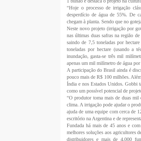
1 bilhão e destaca o projeto na cultu
“Hoje o processo de irrigação clá
desperdício de água de 55%. De cad
chegam à planta. Sendo que no goteja
Neste novo projeto (irrigação por got
nas últimas duas safras na região d
saindo de 7,5 toneladas por hectare
toneladas por hectare (usando a té
inundação, gasta-se três mil milíme
apenas um mil milímetro de água por 
A participação do Brasil ainda é dis
pouco mais de R$ 100 milhões. Além d
Índia e nos Estados Unidos. Gobbi t
como um possível potencial de projet
“O produtor toma mais de duas mil 
clima. A irrigação pode ajudar o prod
ajuda de uma equipe com cerca de 12
escritório na Argentina e de represent
Fundada há mais de 45 anos e com 
melhores soluções aos agricultores d
distribuidores e mais de 4.000 fu