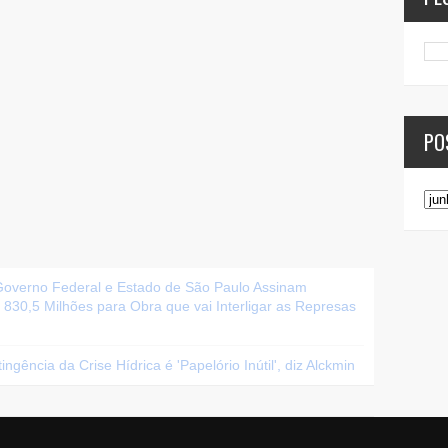
PO
 Governo Federal e Estado de São Paulo Assinam
 830,5 Milhões para Obra que vai Interligar as Represas
ngência da Crise Hídrica é 'Papelório Inútil', diz Alckmin