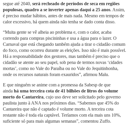
segue até 2040,
será recheado de períodos de seca em regiões
populosas, quadro a se inverter apenas daqui a 25 anos
. Assim,
é preciso mudar hábitos, antes de mais nada. Mesmo em tempos de
calor excessivo, há quem ainda não tenha se dado conta disso.
“Muita gente se vê alheia ao problema e, com o calor, acaba
correndo para compras piscininhas e usa a água para o lazer. O
Carnaval que está chegando também ajuda a tirar o cidadão comum
do foco, como ocorreu durante as eleições. Isso não é mais possível.
Há a responsabilidade dos gestores, mas também é preciso que o
cidadão se atente ao seu papel, sob pena de termos novas ‘cidades
mortas’, como no Vale do Paraíba ou no Vale do Jequitinhonha,
onde os recursos naturais foram exauridos”, afirmou Malu.
E que ninguém se anime com a promessa da Sabesp de que
ainda
há uma terceira cota de 41 bilhões de litros do volume
morto do Cantareira
, cujo uso deve ser solicitado pelo governo
paulista junto à ANA nos próximos dias. “Sabemos que 45% do
Cantareira que não é captado é volume morto. A terceira cota
restante não é toda ela captável. Teríamos com ela mais uns 10%,
suficiente só para mais algumas semanas”, comentou Zuffo.