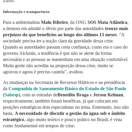
Zuffo.
Informação e transparência
Para a ambientalista
Malu Ribeiro
, da ONG
SOS Mata Atlântica
,
a demora em admitir o óbvio por parte das autoridades
trouxe mais
prejuízos do que benefícios ao longo dos últimos 13 meses
. “A
sociedade precisa ter a noção clara da gravidade dessa crise.
Quando as autoridades passam certa confiança, como era o caso do
governo Alckmin, a tendência é que não se alerte da forma
necessária e as pessoas se mantenham em uma situação confortável.
Muita gente não acredita na proporção dessa crise, muito se
agravou e agora é preciso cautela”, avaliou.
As mudanças na Secretaria de Recursos Hídricos e na presidência
da
Companhia de Saneamento Básico do Estado de São Paulo
(Sabesp)
, com as entradas de
Benedito Braga
e
Jerson Kelman
,
respectivamente, também foram benéficas, já que colocam em
posições estratégicas dois especialistas no tema. Entretanto, isso não
basta.
A necessidade de discutir a gestão da água sob o âmbito
estratégico
, algo muito teórico e pouco prático no Brasil, é vista
como fundamental em tempos de crise.