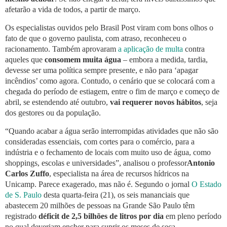
afetarão a vida de todos, a partir de março.
Os especialistas ouvidos pelo Brasil Post viram com bons olhos o
fato de que o governo paulista, com atraso, reconheceu o
racionamento. Também aprovaram
a aplicação de multa
contra
aqueles que
consomem muita água
– embora a medida, tardia,
devesse ser uma política sempre presente, e não para ‘apagar
incêndios’ como agora. Contudo, o cenário que se colocará com a
chegada do período de estiagem, entre o fim de março e começo de
abril, se estendendo até outubro,
vai requerer novos hábitos
, seja
dos gestores ou da população.
“Quando acabar a água serão interrompidas atividades que não são
consideradas essenciais, com cortes para o comércio, para a
indústria e o fechamento de locais com muito uso de água, como
shoppings, escolas e universidades”, analisou o professor
Antonio
Carlos Zuffo
, especialista na área de recursos hídricos na
Unicamp. Parece exagerado, mas não é. Segundo o jornal
O Estado
de S. Paulo
desta quarta-feira (21), os seis mananciais que
abastecem 20 milhões de pessoas na Grande São Paulo têm
registrado
déficit de 2,5 bilhões de litros por dia
em pleno período
no qual deveriam encher para suprir os meses de seca.