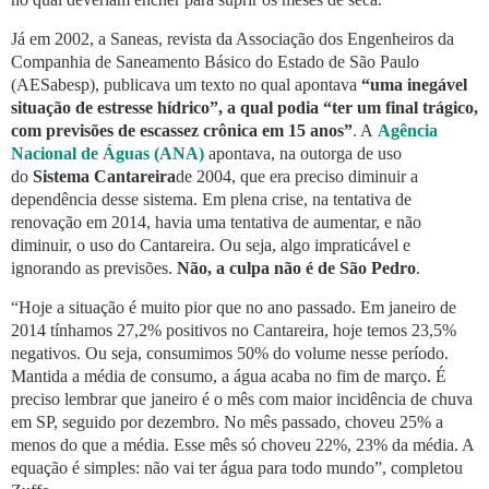
Já em 2002, a Saneas, revista da Associação dos Engenheiros da
Companhia de Saneamento Básico do Estado de São Paulo
(AESabesp), publicava um texto no qual apontava
“uma inegável
situação de estresse hídrico”, a qual podia “ter um final trágico,
com previsões de escassez crônica em 15 anos”
. A
Agência
Nacional de Águas (ANA)
apontava, na outorga de uso
do
Sistema Cantareira
de 2004, que era preciso diminuir a
dependência desse sistema. Em plena crise, na tentativa de
renovação em 2014, havia uma tentativa de aumentar, e não
diminuir, o uso do Cantareira. Ou seja, algo impraticável e
ignorando as previsões.
Não, a culpa não é de São Pedro
.
“Hoje a situação é muito pior que no ano passado. Em janeiro de
2014 tínhamos 27,2% positivos no Cantareira, hoje temos 23,5%
negativos. Ou seja, consumimos 50% do volume nesse período.
Mantida a média de consumo, a água acaba no fim de março. É
preciso lembrar que janeiro é o mês com maior incidência de chuva
em SP, seguido por dezembro. No mês passado, choveu 25% a
menos do que a média. Esse mês só choveu 22%, 23% da média. A
equação é simples: não vai ter água para todo mundo”, completou