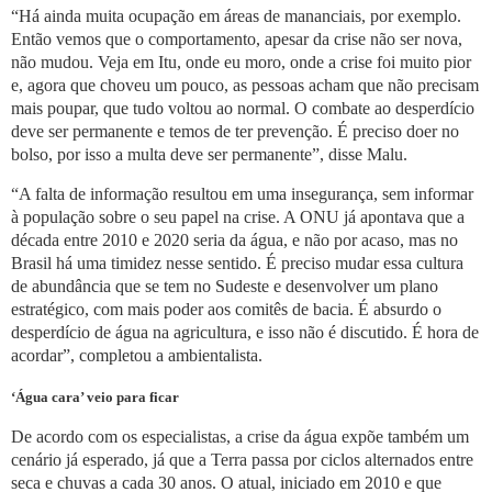
“Há ainda muita ocupação em áreas de mananciais, por exemplo.
Então vemos que o comportamento, apesar da crise não ser nova,
não mudou. Veja em Itu, onde eu moro, onde a crise foi muito pior
e, agora que choveu um pouco, as pessoas acham que não precisam
mais poupar, que tudo voltou ao normal. O combate ao desperdício
deve ser permanente e temos de ter prevenção. É preciso doer no
bolso, por isso a multa deve ser permanente”, disse Malu.
“A falta de informação resultou em uma insegurança, sem informar
à população sobre o seu papel na crise. A ONU já apontava que a
década entre 2010 e 2020 seria da água, e não por acaso, mas no
Brasil há uma timidez nesse sentido. É preciso mudar essa cultura
de abundância que se tem no Sudeste e desenvolver um plano
estratégico, com mais poder aos comitês de bacia. É absurdo o
desperdício de água na agricultura, e isso não é discutido. É hora de
acordar”, completou a ambientalista.
‘Água cara’ veio para ficar
De acordo com os especialistas, a crise da água expõe também um
cenário já esperado, já que a Terra passa por ciclos alternados entre
seca e chuvas a cada 30 anos. O atual, iniciado em 2010 e que