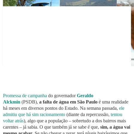
Fim da água está colocado, a hora é de mudar hábitos, sejam gestores ou a população | M
Promessa de campanha
do governador
Geraldo
Alckmin
(PSDB),
a falta de água em São Paulo
é uma realidade
há meses em diversos pontos do Estado. Na semana passada,
ele
admitiu que há sim racionamento
(diante da repercussão,
tentou
voltar atrás
), algo que a população – sobretudo a dos bairros mais
carentes – já sabia. O que também já se sabe é que,
sim, a água vai
mesmo acabar
. Se não chegar a zerar, terá níveis baixíssimos que